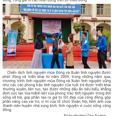
sống. Tổng giá trị các hoạt động trên 20 triệu đồng.
Chiến dịch tình nguyện mùa Đông và Xuân tình nguyện được
phát động và triển khai từ năm 2009, trong những năm qua,
chương trình tình nguyện mùa Đông và Xuân tình nguyện cũng
như các các phong trào tình nguyện của tuổi trẻ được triển khai
thường xuyên, liên tục, tạo được những dấu ấn tiêu biểu, khẳng
định sức lan tỏa mãnh liệt của phong trào tình nguyện trong đời
sống xã hội, góp phần tạo ra giá trị tốt đẹp của cộng đồng, góp
phần nâng cao vai trò, vị trí của tổ chức Đoàn, Hội, hình ảnh của
thanh niên huyện nhà xung kích, tình nguyện vì cuộc sống cộng
đồng.
Đoàn phường Thọ Xương