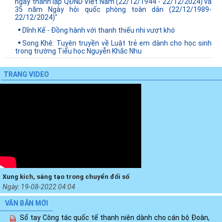
ngày thành lập QĐND Việt Nam (22/12/1944 - 22/12/2024) và
35 năm Ngày hội quốc phòng toàn dân (22/12/1989-
22/12/2024)"
Dĩnh Kế - Đồng hành với thanh thiếu nhi vượt khó
Song Khê: Tuyên truyền về Luật trẻ em dành cho học sinh
trong trường Tiểu học Nguyễn Khắc Nhu
TRANG VIDEO
Xung kích, sáng tạo trong chuyển đổi số
Ngày:
19-08-2022 04:04
VĂN BẢN MỚI
Sổ tay Công tác quốc tế thanh niên dành cho cán bộ Đoàn,