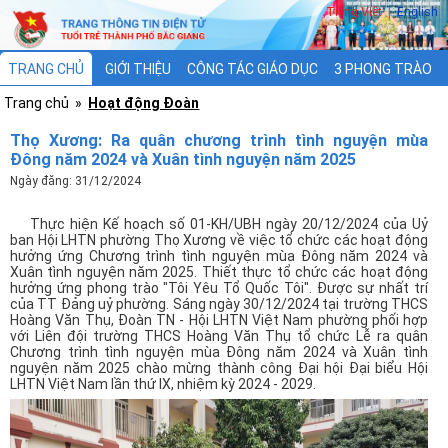
Tiếng Việt
|
English
TRANG CHỦ
GIỚI THIỆU
CÔNG TÁC GIÁO DỤC
3 PHONG TRÀO
Trang chủ
»
Hoạt động Đoàn
3 CHƯƠNG TRÌNH
XÂY DỰNG ĐOÀN
Thọ Xương: Ra quân chương trình tình nguyện mùa
Đông năm 2024 và Xuân tình nguyện năm 2025
Ngày đăng: 31/12/2024
Thực hiện Kế hoạch số 01-KH/UBH ngày 20/12/2024 của Uỷ
ban Hội LHTN phường Thọ Xương về việc tổ chức các hoạt động
hưởng ứng Chương trình tình nguyện mùa Đông năm 2024 và
Xuân tình nguyện năm 2025. Thiết thực tổ chức các hoạt động
hưởng ứng phong trào "Tôi Yêu Tổ Quốc Tôi". Được sự nhất trí
của TT Đảng uỷ phường. Sáng ngày 30/12/2024 tại trường THCS
Hoàng Văn Thụ, Đoàn TN - Hội LHTN Việt Nam phường phối hợp
với Liên đội trường THCS Hoàng Văn Thụ tổ chức Lễ ra quân
Chương trình tình nguyện mùa Đông năm 2024 và Xuân tình
nguyện năm 2025 chào mừng thành công Đại hội Đại biểu Hội
LHTN Việt Nam lần thứ IX, nhiệm kỳ 2024 - 2029.