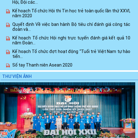
Hội, Đội các...
Kế hoạch Tổ chức Hội thi Tin học trẻ toàn quốc lần thứ XXVI,
năm 2020
Quyết định Về việc ban hành Bộ tiêu chí đánh giá công tác
đoàn và...
Kế hoạch Tổ chức Hội nghị trực tuyến đánh giá kết quả 10
năm Đoàn...
Kế hoạch Tổ chức đợt hoạt động “Tuổi trẻ Việt Nam tự hào
tiến...
Số tay Thanh niên Asean 2020
Cuộc thi video, clip “Vì một Việt Nam xanh”
THƯ VIỆN ẢNH
Phê duyệt Đề án chăm sóc vì sự phát triển toàn diện trẻ em
trong những...
Xem thêm