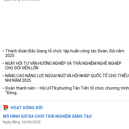
Thành đoàn Bắc Giang tổ chức tập huấn công tác Đoàn, Đội năm
2025
NGÀY HỘI TƯ VẤN HƯỚNG NGHIỆP VÀ TRẢI NGHIỆM NGHỀ NGHIỆP
CHO ĐỘI VIÊN LỚN
NÂNG CAO NĂNG LỰC NGOẠI NGỮ VÀ HỘI NHẬP QUỐC TẾ CHO THIẾU
NHI NĂM 2025
Đoàn thanh niên – Hội LHTN phường Tân Tiến tổ chức chương trình
“Đông...
HOẠT ĐỘNG ĐỘI
MÔ HÌNH GIỜ RA CHƠI TRẢI NGHIỆM SÁNG TẠO
Ngày đăng: 29/05/2025