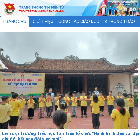
Tiếng Việt
|
English
TRANG CHỦ
GIỚI THIỆU
CÔNG TÁC GIÁO DỤC
3 PHONG TRÀO
3 CHƯƠNG TRÌNH
XÂY DỰNG ĐOÀN
Liên đội Trường Tiểu học Tân Tiến tổ chức "Hành trình đến với địa
chỉ đỏ, kết nạp đội viên mới"