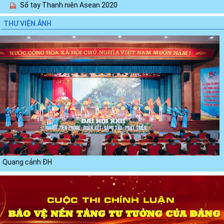
Số tay Thanh niên Asean 2020
Cuộc thi video, clip “Vì một Việt Nam xanh”
THƯ VIỆN ẢNH
Phê duyệt Đề án chăm sóc vì sự phát triển toàn diện trẻ em
trong những...
Xem thêm
Quang cảnh ĐH