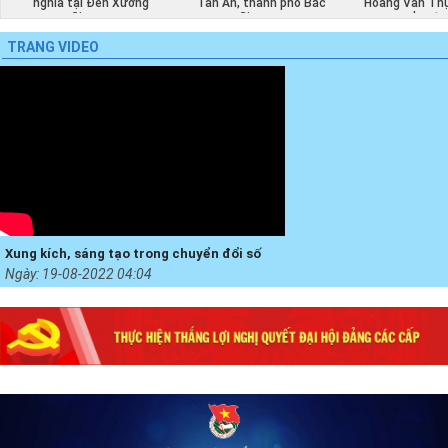
hĩa tại Đền Xương
Tân An, thành phố Bắc
Hoàng Văn Thụ tổ chứ
Giang...
Giang,...
hoạt...
TRANG VIDEO
Xung kích, sáng tạo trong chuyển đổi số
Ngày:
19-08-2022 04:04