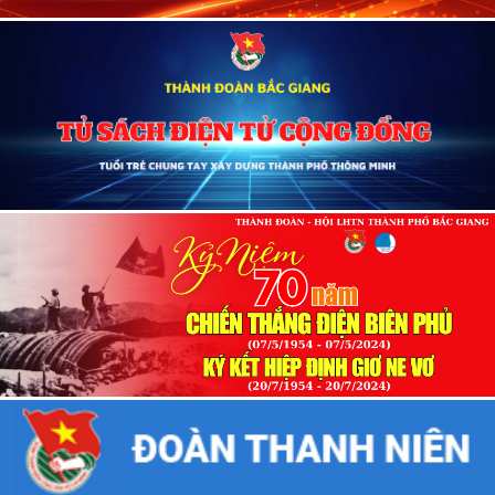
Thường trực Thành ủy, HĐND, UBND, UBMTTQ tặng hoa chúc mừng
ĐH
BCH Thành đoàn khóa XXII