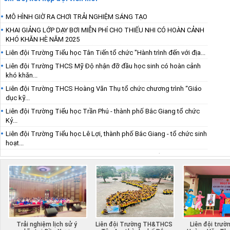
MÔ HÌNH GIỜ RA CHƠI TRẢI NGHIỆM SÁNG TẠO
KHAI GIẢNG LỚP DẠY BƠI MIỄN PHÍ CHO THIẾU NHI CÓ HOÀN CẢNH
KHÓ KHĂN HÈ NĂM 2025
Liên đội Trường Tiểu học Tân Tiến tổ chức "Hành trình đến với địa...
Liên đội Trường THCS Mỹ Độ nhận đỡ đầu học sinh có hoàn cảnh
khó khăn...
Liên đội Trường THCS Hoàng Văn Thụ tổ chức chương trình “Giáo
dục kỹ...
Liên đội Trường Tiểu học Trần Phú - thành phố Bắc Giang tổ chức
Kỷ...
Liên đội Trường Tiểu học Lê Lợi, thành phố Bắc Giang - tổ chức sinh
hoạt...
Hội thi “Nghi thức Đội” năm học 2024 - 2025 và ra mắt công trình Măng
non...
ải nghiệm lịch sử ý
Liên đội Trường TH&THCS
Liên đội trường THCS