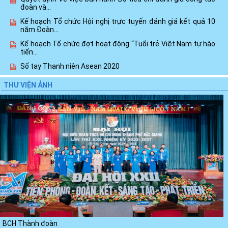
đoàn và...
Kế hoạch Tổ chức Hội nghị trực tuyến đánh giá kết quả 10
năm Đoàn...
Kế hoạch Tổ chức đợt hoạt động “Tuổi trẻ Việt Nam tự hào
tiến...
Số tay Thanh niên Asean 2020
Cuộc thi video, clip “Vì một Việt Nam xanh”
THƯ VIỆN ẢNH
Phê duyệt Đề án chăm sóc vì sự phát triển toàn diện trẻ em
trong những...
Xem thêm
BCH Thành đoàn