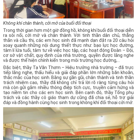
Không khí chân thành, cởi mở của buổi đối thoại
Trong thời gian hơn một giờ đồng hồ, không khí buổi đối thoại diễn
ra sôi nổi, cởi mở và chân thành. Với tinh thần dân chủ, thẳng
thắn và cầu thị, các em học sinh đã mạnh dạn đặt ra 20 câu hỏi
xoay quanh những nội dung thiết thực như: bạo lực học đường,
tâm lí lứa tuổi, tâm tư về việc học tập, các hoạt động Đoàn – Đội,
cơ sở vật chất, quy định của nhà trường, quyền được lắng nghe
và được thể hiện chính kiến trong môi trường học đường,…
Đặc biệt, thầy Tạ Văn Thơm – Hiệu trưởng nhà trường – đã trực
tiếp lắng nghe, thấu hiểu và giải đáp phần lớn những băn khoăn,
thắc mắc của học sinh. Bằng sự gần gũi, chân thành và tinh thần
trách nhiệm cao, thầy đã không chỉ trả lời rõ ràng từng câu hỏi
mà còn gửi gắm nhiều thông điệp tích cực, truyền cảm hứng và
tạo niềm tin cho các em học sinh. Bên cạnh đó, thầy Tổng phụ
trách và các thầy cô giáo tham dự cũng đã chia sẻ, hỗ trợ giải
đáp và đồng hành cùng học sinh trong không khí đối thoại cởi mở.