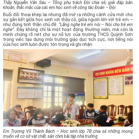
Thầy Nguyễn Văn Sáu – Tổng phụ trách Đội chia sẻ, giải đáp băn
khoăn, thắc mắc của các em học sinh về công tác Đoàn – Đội
Buổi đối thoại khép lại nhưng đã mở ra những cánh cửa mới cho
sự gắn kết giữa học sinh với thầy cô, giữa người lớn với trẻ em –
như đúng tinh thần chủ đề:
“Lắng nghe trẻ em nói – Nói cho trẻ em
nghe”
. Đây không chỉ là một hoạt động thường niên, mà còn là
minh chứng rõ nét cho sự nỗ lực của trường THCS Quỳnh Sơn
trong việc tạo dựng môi trường giáo dục tích cực, nơi tiếng nói
của học sinh luôn được tôn trọng và ghi nhận.
Em Trương Vũ Thành Bách – Học sinh lớp 7B chia sẻ những mong
muốn về cơ sở vật chất, sân chơi bãi tập nhà trường