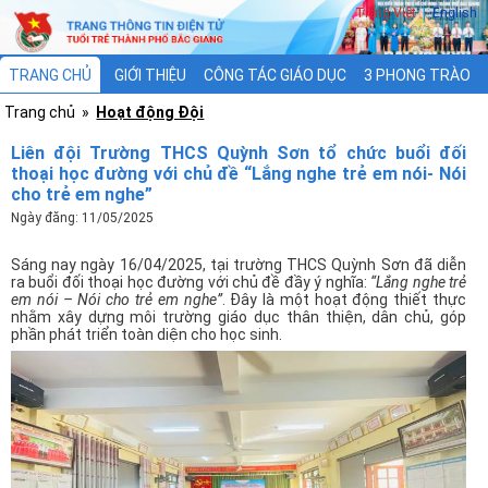
Tiếng Việt
|
English
TRANG CHỦ
GIỚI THIỆU
CÔNG TÁC GIÁO DỤC
3 PHONG TRÀO
Trang chủ
»
Hoạt động Đội
3 CHƯƠNG TRÌNH
XÂY DỰNG ĐOÀN
Liên đội Trường THCS Quỳnh Sơn tổ chức buổi đối
thoại học đường với chủ đề “Lắng nghe trẻ em nói- Nói
cho trẻ em nghe”
Ngày đăng: 11/05/2025
Sáng nay ngày 16/04/2025, tại trường THCS Quỳnh Sơn đã diễn
ra buổi đối thoại học đường với chủ đề đầy ý nghĩa:
“Lắng nghe trẻ
em nói – Nói cho trẻ em nghe”
. Đây là một hoạt động thiết thực
nhằm xây dựng môi trường giáo dục thân thiện, dân chủ, góp
phần phát triển toàn diện cho học sinh.