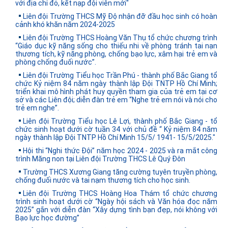
với địa chỉ đỏ, kết nạp đội viên mới"
Liên đội Trường THCS Mỹ Độ nhận đỡ đầu học sinh có hoàn
cảnh khó khăn năm 2024-2025
Liên đội Trường THCS Hoàng Văn Thụ tổ chức chương trình
“Giáo dục kỹ năng sống cho thiếu nhi về phòng tránh tai nạn
thương tích, kỹ năng phòng, chống bạo lực, xâm hại trẻ em và
phòng chống đuối nước”.
Liên đội Trường Tiểu học Trần Phú - thành phố Bắc Giang tổ
chức Kỷ niệm 84 năm ngày thành lập Đội TNTP Hồ Chí Minh;
triển khai mô hình phát huy quyền tham gia của trẻ em tại cơ
sở và các Liên đội; diễn đàn trẻ em “Nghe trẻ em nói và nói cho
trẻ em nghe”.
Liên đội Trường Tiểu học Lê Lợi, thành phố Bắc Giang - tổ
chức sinh hoạt dưới cờ tuần 34 với chủ đề “ Kỷ niệm 84 năm
ngày thành lập Đội TNTP Hồ Chí Minh 15/5/ 1941- 15/5/2025."
Hội thi “Nghi thức Đội” năm học 2024 - 2025 và ra mắt công
trình Măng non tại Liên đội Trường THCS Lê Quý Đôn
Trường THCS Xương Giang tăng cường tuyên truyền phòng,
chống đuối nước và tai nạm thương tích cho học sinh.
Liên đội Trường THCS Hoàng Hoa Thám tổ chức chương
trình sinh hoạt dưới cờ “Ngày hội sách và Văn hóa đọc năm
2025” gắn với diễn đàn “Xây dựng tình bạn đẹp, nói không với
Bạo lực học đường”