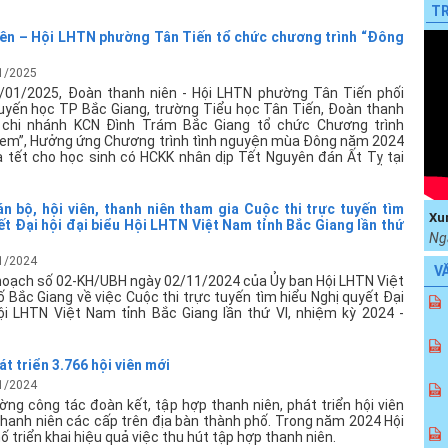
TR
ên – Hội LHTN phường Tân Tiến tổ chức chương trình “Đông
1/2025
/01/2025, Đoàn thanh niên - Hội LHTN phường Tân Tiến phối
huyến học TP Bắc Giang, trường Tiểu học Tân Tiến, Đoàn thanh
k chi nhánh KCN Đình Trám Bắc Giang tổ chức Chương trình
em”, Hưởng ứng Chương trình tình nguyện mùa Đông năm 2024
 tết cho học sinh có HCKK nhân dịp Tết Nguyên đán Ất Tỵ tại
án bộ, hội viên, thanh niên tham gia Cuộc thi trực tuyến tìm
Xu
ết Đại hội đại biểu Hội LHTN Việt Nam tỉnh Bắc Giang lần thứ
Ng
1/2024
V
hoạch số 02-KH/UBH ngày 02/11/2024 của Ủy ban Hội LHTN Việt
Bắc Giang về việc Cuộc thi trực tuyến tìm hiểu Nghị quyết Đại
Hội LHTN Việt Nam tỉnh Bắc Giang lần thứ VI, nhiệm kỳ 2024 -
t triển 3.766 hội viên mới
1/2024
ng công tác đoàn kết, tập hợp thanh niên, phát triển hội viên
Thanh niên các cấp trên địa bàn thành phố. Trong năm 2024 Hội
 triển khai hiệu quả việc thu hút tập hợp thanh niên.