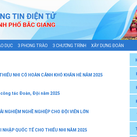
ÁO DỤC
3 PHONG TRÀO
3 CHƯƠNG TRÌNH
XÂY DỰNG ĐOÀN
O THIẾU NHI CÓ HOÀN CẢNH KHÓ KHĂN HÈ NĂM 2025
 công tác Đoàn, Đội năm 2025
ẢI NGHIỆM NGHỀ NGHIỆP CHO ĐỘI VIÊN LỚN
I NHẬP QUỐC TẾ CHO THIẾU NHI NĂM 2025