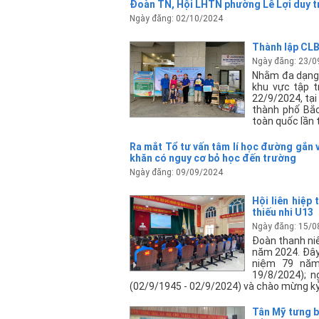
Đoàn TN, Hội LHTN phường Lê Lợi duy tr
Ngày đăng: 02/10/2024
Thành lập CLB
Ngày đăng: 23/0
Nhằm đa dạng 
khu vực tập t
22/9/2024, tạ
thành phố Bắc
toàn quốc lần 
Ra mắt Tổ tư vấn tâm lí học đường gắn v
khăn có nguy cơ bỏ học đến trường
Ngày đăng: 09/09/2024
Hội liên hiệp
thiếu nhi U13
Ngày đăng: 15/0
Đoàn thanh niê
năm 2024. Đây 
niệm 79 na
19/8/2024); n
(02/9/1945 - 02/9/2024) và chào mừng kỷ 
Tân Mỹ tưng b