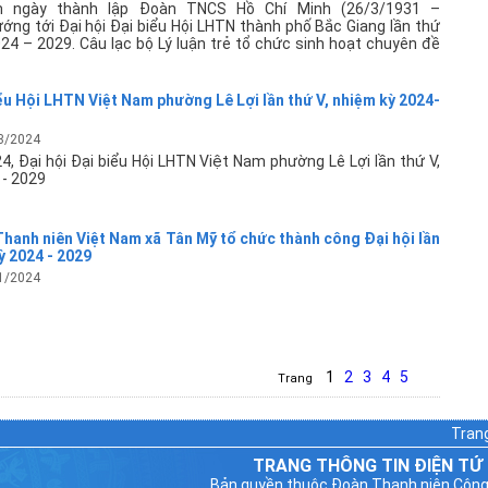
 ngày thành lập Đoàn TNCS Hồ Chí Minh (26/3/1931 –
ớng tới Đại hội Đại biểu Hội LHTN thành phố Bắc Giang lần thứ
24 – 2029. Câu lạc bộ Lý luận trẻ tổ chức sinh hoạt chuyên đề
iểu Hội LHTN Việt Nam phường Lê Lợi lần thứ V, nhiệm kỳ 2024-
3/2024
, Đại hội Đại biểu Hội LHTN Việt Nam phường Lê Lợi lần thứ V,
Lã
 - 2029
Bắ
 Thanh niên Việt Nam xã Tân Mỹ tổ chức thành công Đại hội lần
ỳ 2024 - 2029
1/2024
1
2
3
4
5
Trang
Qu
Tran
TRANG THÔNG TIN ĐIỆN TỬ
Bản quyền thuộc Đoàn Thanh niên Cộng