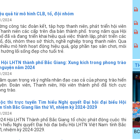
ệu quả từ mô hình CLB, tổ, đội nhóm
1/2024
ng công tác đoàn kết, tập hợp thanh niên, phát triển hội viên
 Thanh niên các cấp trên địa bàn thành phố. trong năm qua Hội
 đã và đang triển khai hiệu quả việc thành lập, phát triển các
ổ, đội, nhóm theo sở thích, nghề nghiệp trong thanh niên. Qua
 nhiều mô hình hoạt động hiệu quả, góp phần tạo sân chơi, môi
 hướng lối sống đẹp cho tuổi trẻ.
Hội LHTN thành phố Bắc Giang: Xung kích trong phong trào
TH
 nguyện năm 2024
1/2024
tầm quan trọng và ý nghĩa nhân đạo cao cả của phong trào hiến
ện. Đoàn viên, Thanh niên, Hội viên thành phố đã tích cực
ng trào.
c thi trực tuyến Tìm hiểu Nghị quyết Đại hội đại biểu Hội
 tỉnh Bắc Giang lần thứ VI, nhiệm kỳ 2024-2029
1/2024
24 Hội LHTN Thành phố Bắc Giang tổ chức phát động cuộc thi
m hiểu Nghị quyết Đại hội đại biểu Hội LHTN Việt Nam tỉnh Bắc
VI, nhiệm kỳ 2024-2029.
BC