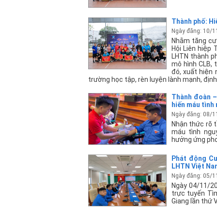
Thành phố: Hi
Ngày đăng: 10/1
Nhằm tăng cườ
Hội Liên hiệp
LHTN thành phố
mô hình CLB, t
đó, xuất hiện
trường học tập, rèn luyện lành mạnh, định
Thành đoàn – 
hiến máu tình
Ngày đăng: 08/1
Nhận thức rõ 
máu tình nguy
hưởng ứng pho
Phát động Cuộ
LHTN Việt Nam
Ngày đăng: 05/1
Ngày 04/11/20
trực tuyến Tì
Giang lần thứ 