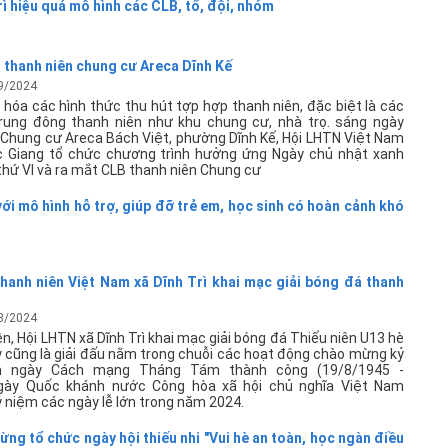
ì hiệu quả mô hình các CLB, tổ, đội, nhóm
 thanh niên chung cư Areca Dĩnh Kế
9/2024
hóa các hình thức thu hút tợp hợp thanh niên, đặc biệt là các
rung đông thanh niên như khu chung cư, nhà trọ. sáng ngày
i Chung cư Areca Bách Việt, phường Dĩnh Kế, Hội LHTN Việt Nam
 Giang tổ chức chương trình hưởng ứng Ngày chủ nhật xanh
thứ VI và ra mắt CLB thanh niên Chung cư
Qu
ới mô hình hỗ trợ, giúp đỡ trẻ em, học sinh có hoàn cảnh khó
 thanh niên Việt Nam xã Dĩnh Trì khai mạc giải bóng đá thanh
8/2024
n, Hội LHTN xã Dĩnh Trì khai mạc giải bóng đá Thiếu niên U13 hè
cũng là giải đấu nằm trong chuỗi các hoạt động chào mừng kỷ
̆m ngày Cách mạng Tháng Tám thành công (19/8/1945 -
gày Quốc khánh nước Công hòa xã hội chủ nghĩa Việt Nam
niệm các ngày lễ lớn trong năm 2024.
Th
UB
ừng tổ chức ngày hội thiếu nhi "Vui hè an toàn, học ngàn điều