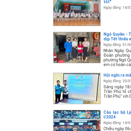
tốt"
Ngày đăng: 14/0
Ngô Quyền - T
dịp Tết thiếu 
Ngày đăng: 01/0
Nhân Ngày Quố
Đoàn phường 
phường Ngô Quy
em có hoàn cản
Hội nghị ra mắ
Ngày đăng: 20/0
Sáng ngày 18
Trần Phú tổ c
Trần Phú" với 
Câu lạc bộ L
I/2024
Ngày đăng: 14/0
Chiều ngày 06