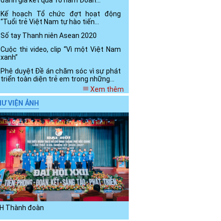
đánh giá kết quả 10 năm Đoàn...
Kế hoạch Tổ chức đợt hoạt động
“Tuổi trẻ Việt Nam tự hào tiến...
Số tay Thanh niên Asean 2020
Cuộc thi video, clip “Vì một Việt Nam
xanh”
Phê duyệt Đề án chăm sóc vì sự phát
triển toàn diện trẻ em trong những...
Xem thêm
Ư VIỆN ẢNH
H Thành đoàn