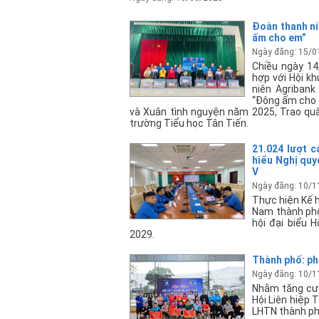
Đoàn thanh ni
ấm cho em”
Ngày đăng: 15/0
Chiều ngày 14
hợp với Hội k
niên Agriban
“Đông ấm cho 
và Xuân tình nguyện năm 2025, Trao quà
trường Tiểu học Tân Tiến.
21.024 lượt c
hiểu Nghị quy
V
Ngày đăng: 10/1
Thực hiện Kế 
Nam thành phố 
hội đại biểu 
2029.
Thành phố: phá
Ngày đăng: 10/1
Nhằm tăng cườ
Hội Liên hiệp 
LHTN thành phố