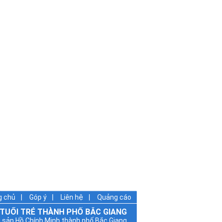
nh đạo Thành ủy, HĐND, UBND thành phố
c Giang tặng hoa chúc mừng Đại Hội
ang cảnh ĐH XXII
g chủ
|
Góp ý
|
Liên hệ
|
Quảng cáo
 TUỔI TRẺ THÀNH PHỐ BẮC GIANG
 sản Hồ Chính Minh thành phố Bắc Giang