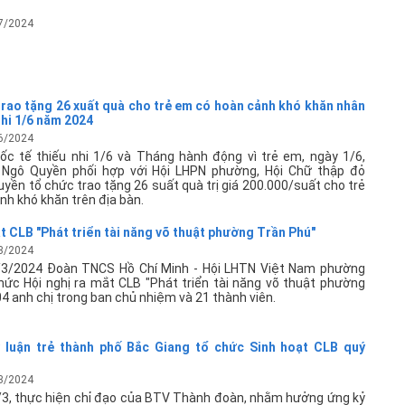
7/2024
rao tặng 26 xuất quà cho trẻ em có hoàn cảnh khó khăn nhân
nhi 1/6 năm 2024
6/2024
c tế thiếu nhi 1/6 và Tháng hành động vì trẻ em, ngày 1/6,
BC
Ngô Quyền phối hợp với Hội LHPN phường, Hội Chữ thập đỏ
ền tổ chức trao tặng 26 suất quà trị giá 200.000/suất cho trẻ
h khó khăn trên địa bàn.
t CLB "Phát triển tài năng võ thuật phường Trần Phú"
3/2024
/3/2024 Đoàn TNCS Hồ Chí Minh - Hội LHTN Việt Nam phường
hức Hội nghị ra mắt CLB "Phát triển tài năng võ thuật phường
04 anh chị trong ban chủ nhiệm và 21 thành viên.
ý luận trẻ thành phố Bắc Giang tổ chức Sinh hoạt CLB quý
Ch
3/2024
/3, thực hiện chỉ đạo của BTV Thành đoàn, nhằm hưởng ứng kỷ