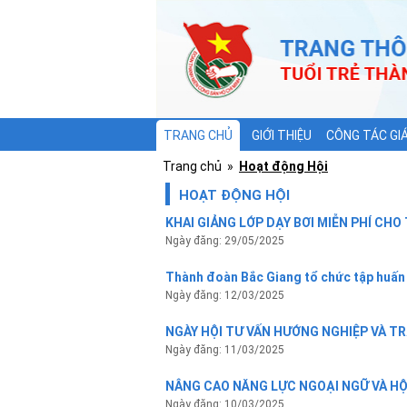
TRANG CHỦ
GIỚI THIỆU
CÔNG TÁC GI
Trang chủ
»
Hoạt động Hội
HOẠT ĐỘNG HỘI
KHAI GIẢNG LỚP DẠY BƠI MIỄN PHÍ CH
Ngày đăng: 29/05/2025
Thành đoàn Bắc Giang tổ chức tập huấn
Ngày đăng: 12/03/2025
NGÀY HỘI TƯ VẤN HƯỚNG NGHIỆP VÀ TR
Ngày đăng: 11/03/2025
NÂNG CAO NĂNG LỰC NGOẠI NGỮ VÀ HỘ
Ngày đăng: 10/03/2025