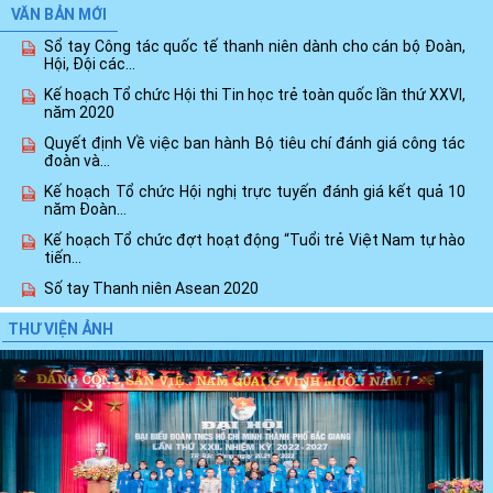
VĂN BẢN MỚI
Sổ tay Công tác quốc tế thanh niên dành cho cán bộ Đoàn,
Hội, Đội các...
Kế hoạch Tổ chức Hội thi Tin học trẻ toàn quốc lần thứ XXVI,
năm 2020
Quyết định Về việc ban hành Bộ tiêu chí đánh giá công tác
đoàn và...
Kế hoạch Tổ chức Hội nghị trực tuyến đánh giá kết quả 10
năm Đoàn...
Kế hoạch Tổ chức đợt hoạt động “Tuổi trẻ Việt Nam tự hào
tiến...
Số tay Thanh niên Asean 2020
Cuộc thi video, clip “Vì một Việt Nam xanh”
THƯ VIỆN ẢNH
Phê duyệt Đề án chăm sóc vì sự phát triển toàn diện trẻ em
trong những...
Xem thêm