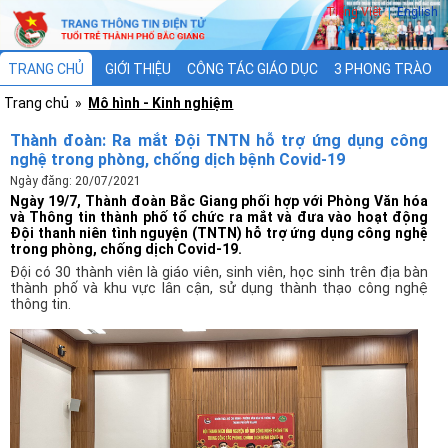
Tiếng Việt
|
English
TRANG CHỦ
GIỚI THIỆU
CÔNG TÁC GIÁO DỤC
3 PHONG TRÀO
Trang chủ
»
Mô hình - Kinh nghiệm
3 CHƯƠNG TRÌNH
XÂY DỰNG ĐOÀN
Thành đoàn: Ra mắt Đội TNTN hỗ trợ ứng dụng công
nghệ trong phòng, chống dịch bệnh Covid-19
Ngày đăng: 20/07/2021
Ngày 19/7, Thành đoàn Bắc Giang phối hợp với Phòng Văn hóa
và Thông tin thành phố tổ chức ra mắt và đưa vào hoạt động
Đội thanh niên tình nguyện (TNTN) hỗ trợ ứng dụng công nghệ
trong phòng, chống dịch Covid-19.
Đội có 30 thành viên là giáo viên, sinh viên, học sinh trên địa bàn
thành phố và khu vực lân cận, sử dụng thành thạo công nghệ
thông tin.