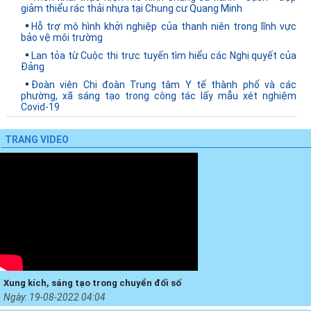
giảm thiểu rác thải nhựa tại Chung cư Quang Minh
Hỗ trợ mô hình khởi nghiệp của thanh niên trong lĩnh vực
bảo vệ môi trường
Lan tỏa từ Cuộc thi trực tuyến tìm hiểu các Nghị quyết của
Đảng
Đoàn viên Chi đoàn Trung tâm Y tế thành phố và các
phường, xã sáng tạo trong công tác lấy mẫu xét nghiệm
Covid-19
TRANG VIDEO
Xung kích, sáng tạo trong chuyển đổi số
Ngày:
19-08-2022 04:04